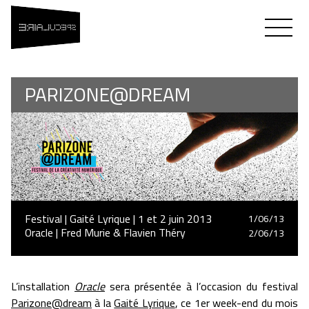
SPÉCULAIRE
Flavien Théry & Fred Murie
PARIZONE@DREAM
Festival | Gaité Lyrique | 1 et 2 juin 2013
1/06/13
Oracle | Fred Murie & Flavien Théry
2/06/13
L’installation
Oracle
sera présentée à l’occasion du festival
Parizone@dream
à la
Gaité Lyrique
, ce 1er week-end du mois