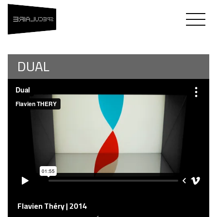
SPÉCULAIRE
Flavien Théry & Fred Murie
DUAL
Flavien Théry | 2014