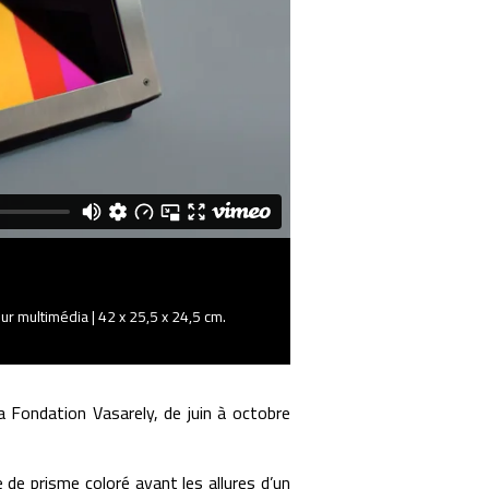
eur multimédia | 42 x 25,5 x 24,5 cm.
la Fondation Vasarely, de juin à octobre
 de prisme coloré ayant les allures d’un