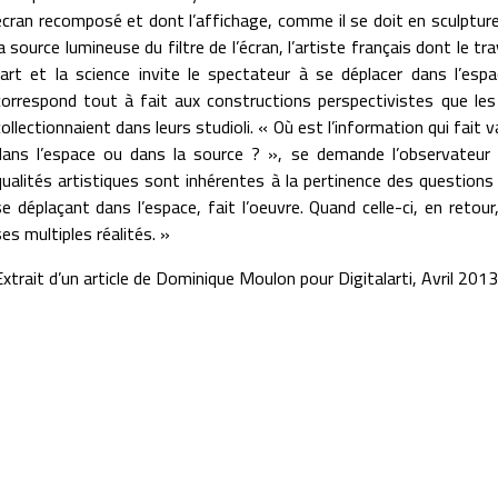
écran recomposé et dont l’affichage, comme il se doit en sculpture
la source lumineuse du filtre de l’écran, l’artiste français dont le tra
l’art et la science invite le spectateur à se déplacer dans l’esp
correspond tout à fait aux constructions perspectivistes que les
collectionnaient dans leurs studioli. « Où est l’information qui fait v
dans l’espace ou dans la source ? », se demande l’observateur e
qualités artistiques sont inhérentes à la pertinence des questions q
se déplaçant dans l’espace, fait l’oeuvre. Quand celle-ci, en retou
ses multiples réalités. »
Extrait d’un article de Dominique Moulon pour Digitalarti, Avril 2013