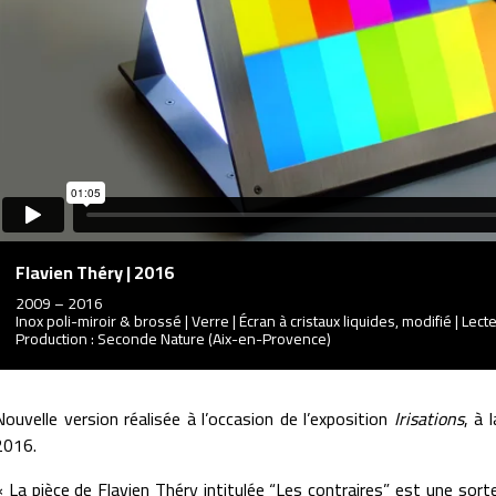
Flavien Théry | 2016
2009 – 2016
Inox poli-miroir & brossé | Verre | Écran à cristaux liquides, modifié | Lect
Production : Seconde Nature (Aix-en-Provence)
Nouvelle version réalisée à l’occasion de l’exposition
Irisations
, à 
2016.
« La pièce de Flavien Théry intitulée “Les contraires” est une sorte