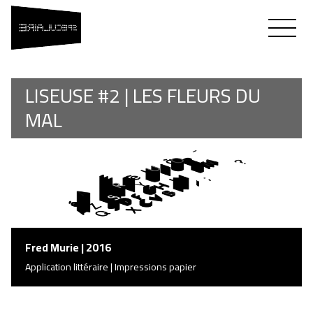
SPÉCULAIRE
Flavien Théry & Fred Murie
LISEUSE #2 | LES FLEURS DU
MAL
Fred Murie | 2016
Application littéraire | Impressions papier