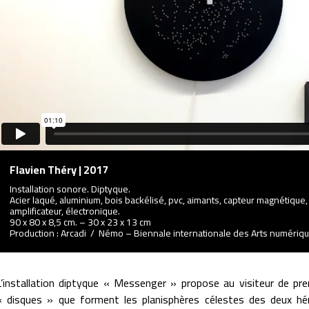
Flavien Théry | 2017
Installation sonore. Diptyque.
Acier laqué, aluminium, bois backélisé, pvc, aimants, capteur magnétique,
amplificateur, électronique.
90 x 80 x 8,5 cm. – 30 x 23 x 13 cm
Production : Arcadi / Némo – Biennale internationale des Arts numériq
L’installation diptyque « Messenger » propose au visiteur de pre
« disques » que forment les planisphères célestes des deux hé