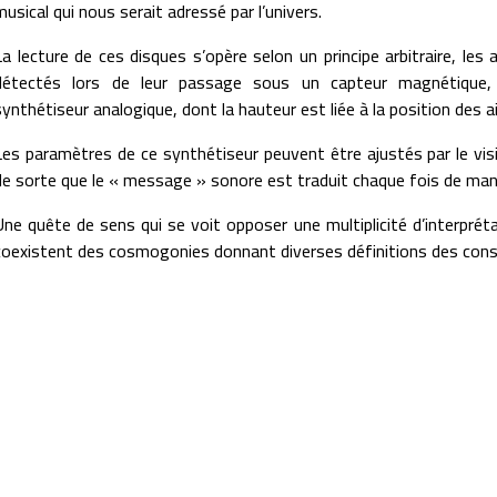
musical qui nous serait adressé par l’univers.
La lecture de ces disques s’opère selon un principe arbitraire, les
détectés lors de leur passage sous un capteur magnétique,
synthétiseur analogique, dont la hauteur est liée à la position des a
Les paramètres de ce synthétiseur peuvent être ajustés par le visit
de sorte que le « message » sonore est traduit chaque fois de mani
Une quête de sens qui se voit opposer une multiplicité d’interpré
coexistent des cosmogonies donnant diverses définitions des constel