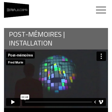
SPÉCULAIRE
Flavien Théry & Fred Murie
POST-MÉMOIRES |
INSTALLATION