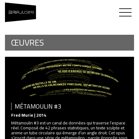
SPÉCULAIRE
Flavien Théry & Fred Murie
ŒUVRES
MÉTAMOULIN #3
Fred Murie | 2014
Métamoulin #3 est un canal de données qui traverse l’espace
réel. Composé de 42 phrases statistiques, un texte sculpte et
anime un tube circulaire qui émerge d’un angle droit. Cet opus
s’inscrit dans une série de métamoulins : parole énoncée sous